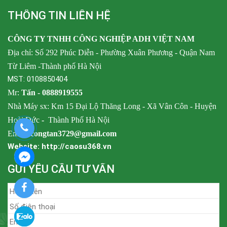
THÔNG TIN LIÊN HỆ
CÔNG TY TNHH CÔNG NGHIỆP ADH VIỆT NAM
Địa chỉ: Số 292 Phúc Diễn - Phường Xuân Phương - Quận Nam
Từ Liêm -Thành phố Hà Nội
MST: 0108850404
Mr:
Tấn -
0888919555
Nhà Máy sx: Km 15 Đại Lộ Thăng Long - Xã Vân Côn - Huyện
Hoài Đức
-
Thành Phố Hà Nội
Email:
congtan3729@gmail.com
Website: http://caosu368.vn
GỬI YÊU CẦU TƯ VẤN