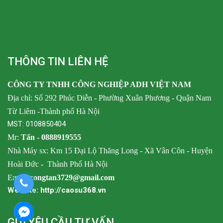
THÔNG TIN LIÊN HỆ
CÔNG TY TNHH CÔNG NGHIỆP ADH VIỆT NAM
Địa chỉ: Số 292 Phúc Diễn - Phường Xuân Phương - Quận Nam
Từ Liêm -Thành phố Hà Nội
MST: 0108850404
Mr:
Tấn -
0888919555
Nhà Máy sx: Km 15 Đại Lộ Thăng Long - Xã Vân Côn - Huyện
Hoài Đức
-
Thành Phố Hà Nội
Email:
congtan3729@gmail.com
Website: http://caosu368.vn
GỬI YÊU CẦU TƯ VẤN