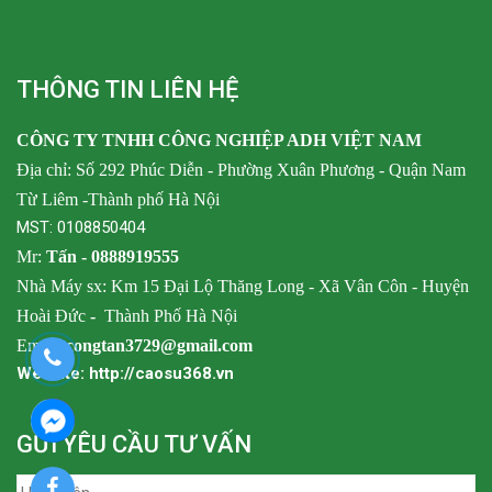
THÔNG TIN LIÊN HỆ
CÔNG TY TNHH CÔNG NGHIỆP ADH VIỆT NAM
Địa chỉ: Số 292 Phúc Diễn - Phường Xuân Phương - Quận Nam
Từ Liêm -Thành phố Hà Nội
MST: 0108850404
Mr:
Tấn -
0888919555
Nhà Máy sx: Km 15 Đại Lộ Thăng Long - Xã Vân Côn - Huyện
Hoài Đức
-
Thành Phố Hà Nội
Email:
congtan3729@gmail.com
Website: http://caosu368.vn
GỬI YÊU CẦU TƯ VẤN