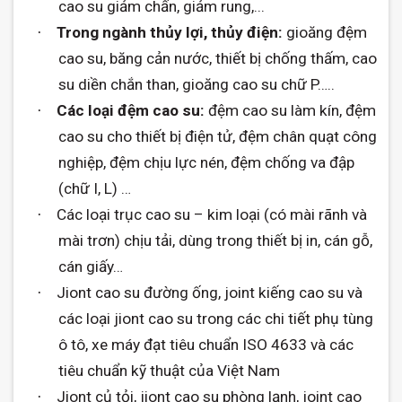
cao su giảm chấn, giảm rung,...
Trong ngành thủy lợi, thủy điện:
gioăng đệm
·
cao su, băng cản nước, thiết bị chống thấm, cao
su diền chắn than, gioăng cao su chữ P…..
Các loại đệm cao su:
đệm cao su làm kín, đệm
·
cao su cho thiết bị điện tử, đệm chân quạt công
nghiệp, đệm chịu lực nén, đệm chống va đập
(chữ I, L) …
Các loại trục cao su – kim loại (có mài rãnh và
·
mài trơn) chịu tải, dùng trong thiết bị in, cán gỗ,
cán giấy…
Jiont cao su đường ống, joint kiếng cao su và
·
các loại jiont cao su trong các chi tiết phụ tùng
ô tô, xe máy đạt tiêu chuẩn ISO 4633 và các
tiêu chuẩn kỹ thuật của Việt Nam
Jiont củ tỏi, jiont cao su phòng lạnh, joint cao
·