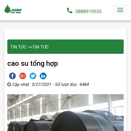
T
0888919555
o
g
g
l
TIN TỨC
>>
TIN TỨC
e
n
cao su tổng hợp
a
v
i
g
Cập nhật: 3/27/2021 - Số lượt đọc: 6484
a
t
i
o
n