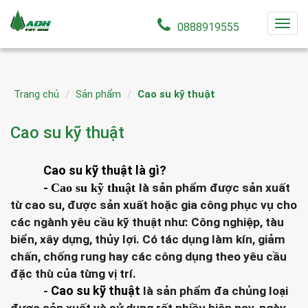
T
0888919555
o
g
g
Trang chủ
Sản phẩm
Cao su kỹ thuật
l
e
Cao su kỹ thuật
n
a
v
Cao su kỹ thuật là gì?
i
-
Cao su kỹ thuật
là sản phẩm được sản xuất
g
từ cao su, được sản xuất hoặc gia công phục vụ cho
a
các ngành yêu cầu kỹ thuật như: Công nghiệp, tàu
t
biển, xây dựng, thủy lợi. Có tác dụng làm kín, giảm
i
chấn, chống rung hay các công dụng theo yêu cầu
o
đặc thù của từng vị trí.
n
Cao su kỹ thuật
-
là sản phẩm đa chủng loại