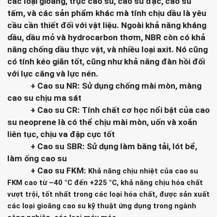
các loại gioăng, trục cao su, cao su đặc, cao su
tấm, và các sản phẩm khác mà tính chịu dầu là yêu
cầu cần thiết đối với vật liệu. Ngoài khả năng kháng
dầu, dầu mỏ và hydrocarbon thơm, NBR còn có khả
năng chống dầu thực vật, và nhiều loại axit. Nó cũng
có tính kéo giãn tốt, cũng như khả năng đàn hồi đối
với lực căng và lực nén.
+ Cao su NR: Sử dụng chống mài mòn, màng
cao su chịu ma sát
+ Cao su CR:
Tính chất cơ học nổi bật của cao
su neoprene là có thể chịu mài mòn, uốn và xoắn
liên tục, chịu va đập cực tốt
+ Cao su SBR: Sử dụng làm băng tải, lót bể,
làm ống cao su
+ Cao su FKM:
Khả năng chịu nhiệt của cao su
FKM cao từ –40 °C đến +225 °C, khả năng chịu hóa chất
vượt trội, tốt nhất trong các loại hóa chất, được sản xuất
các loại gioăng cao su kỹ thuật ứng dụng trong ngành