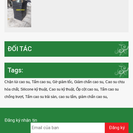
ĐỐI TÁC
Tags:
,
,
,
,
Chặn lùi cao su
Tấm cao su
Gờ giảm tốc
Giảm chấn cao su
Cao su chịu
,
,
,
,
hóa chất
Silicone kỹ thuật
Cao su kỹ thuật
Ốp cột cao su
Tấm cao su
,
,
,
,
chống trượt
Tấm cao su trải sàn
cao su tấm
giảm chấn cao su
Đăng ký nhận tin