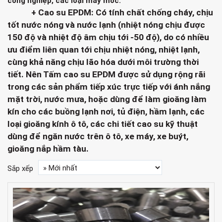
công nghiệp, các loại máy móc.
+ Cao su EPDM: Có tính chất
chống cháy, chịu
tốt nước nóng và nước lạnh (nhiệt nóng chịu được
150 độ và nhiệt độ âm chịu tới -50 độ), d
o có nhiều
ưu điểm liên quan tới chịu nhiệt nóng, nhiệt lạnh,
cùng khả năng chịu lão hóa dưới môi trường thời
tiết. Nên Tấm cao su EPDM được sử dụng rộng rãi
trong các sản phẩm tiếp xúc trực tiếp với ánh nắng
mặt trời, nước mưa, hoặc dùng để làm gioăng làm
kín cho các buồng lạnh nơi, tủ điện, hầm lạnh, các
loại gioăng kính ô tô, các chi tiết cao su kỹ thuật
dùng để ngăn nước trên ô tô, xe máy, xe buýt,
gioăng nắp hầm tàu.
Sắp xếp