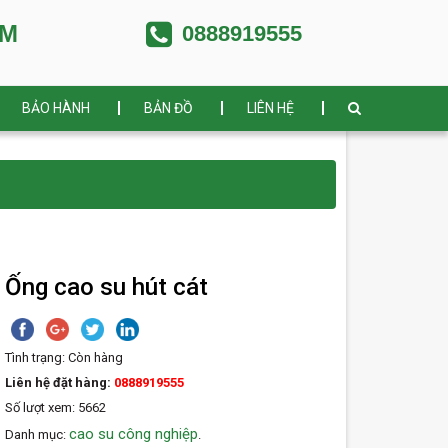
AM
0888919555
BẢO HÀNH
BẢN ĐỒ
LIÊN HỆ
Ống cao su hút cát
Tình trạng:
Còn hàng
Liên hệ đặt hàng:
0888919555
Số lượt xem: 5662
cao su công nghiệp
Danh mục:
.