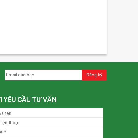
I YÊU CẦU TƯ VẤN