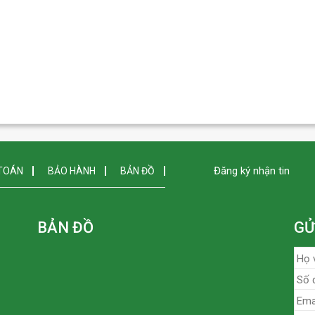
Đăng ký nhận tin
TOÁN
BẢO HÀNH
BẢN ĐỒ
BẢN ĐỒ
GỬ
-