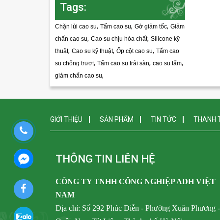
Tags:
,
,
,
Chặn lùi cao su
Tấm cao su
Gờ giảm tốc
Giảm
,
,
chấn cao su
Cao su chịu hóa chất
Silicone kỹ
,
,
,
thuật
Cao su kỹ thuật
Ốp cột cao su
Tấm cao
,
,
,
su chống trượt
Tấm cao su trải sàn
cao su tấm
,
giảm chấn cao su
GIỚI THIỆU
SẢN PHẨM
TIN TỨC
THANH 
THÔNG TIN LIÊN HỆ
CÔNG TY TNHH CÔNG NGHIỆP ADH VIỆT
NAM
Địa chỉ: Số 292 Phúc Diễn - Phường Xuân Phương 