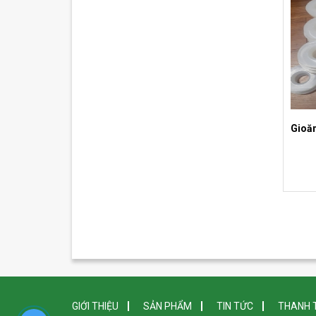
Gioăn
GIỚI THIỆU
SẢN PHẨM
TIN TỨC
THANH 