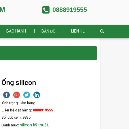
AM
0888919555
BẢO HÀNH
BẢN ĐỒ
LIÊN HỆ
Ống silicon
Tình trạng:
Còn hàng
Liên hệ đặt hàng:
0888919555
Số lượt xem: 9835
silicon kỹ thuật
Danh mục:
.