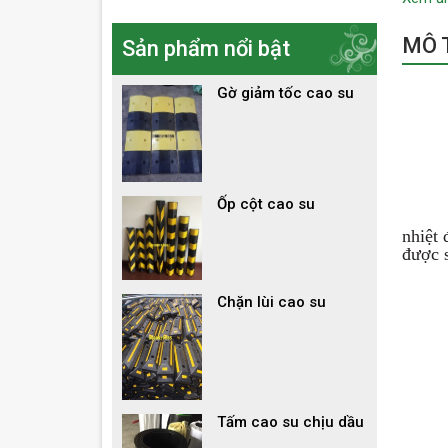
MÔ T
Sản phẩm nổi bật
Gờ giảm tốc cao su
Ốp cột cao su
nhiệt 
được 
Trong
Chặn lùi cao su
Tấm cao su chịu dầu