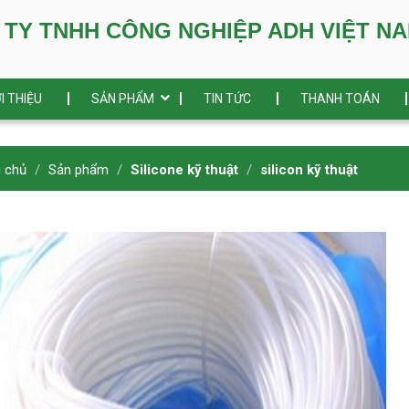
TNHH CÔNG NGHIỆP ADH VIỆT N
I THIỆU
SẢN PHẨM
TIN TỨC
THANH TOÁN
g chủ
Sản phẩm
Silicone kỹ thuật
silicon kỹ thuật