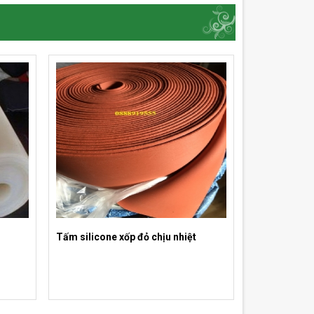
Tấm silicone xốp đỏ chịu nhiệt