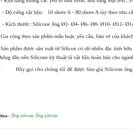
- Khả năng kháng các yếu tố như ozon, ánh sáng mặt trời...vv
- Độ cứng vật liệu: 10 shore A - 80 shore A tùy theo nhu c
- Kích thước: Silicone ống Ø2- Ø4- Ø6- Ø8­- Ø10- Ø12­- 
Gia công theo sản phẩm mẫu hoặc yêu cầu, bản vẽ của khác
Sản phẩm được sản xuất từ Silicon có rất nhiều đặc tính hữu
chống dầu nên Silicone kỹ thuật là vật liệu hoàn hảo cho ngàn
·
Hãy gọi cho chúng tôi để được báo giá Silicone ống 
Ống silicon,
Ống silicon,
khóa: