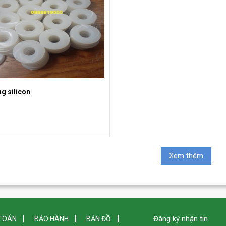
g silicon
Xem thêm
Đăng ký nhận tin
TOÁN
BẢO HÀNH
BẢN ĐỒ