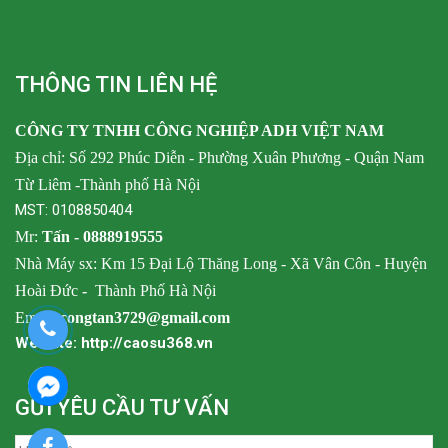
THÔNG TIN LIÊN HỆ
CÔNG TY TNHH CÔNG NGHIỆP ADH VIỆT NAM
Địa chỉ: Số 292 Phúc Diễn - Phường Xuân Phương - Quận Nam
Từ Liêm -Thành phố Hà Nội
MST: 0108850404
Mr:
Tấn -
0888919555
Nhà Máy sx: Km 15 Đại Lộ Thăng Long - Xã Vân Côn - Huyện
Hoài Đức
-
Thành Phố Hà Nội
Email:
congtan3729@gmail.com
Website: http://caosu368.vn
GỬI YÊU CẦU TƯ VẤN