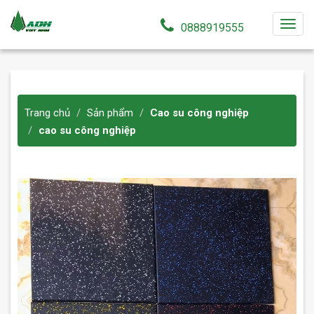
T
0888919555
o
g
g
l
Trang chủ
Sản phẩm
Cao su công nghiệp
e
cao su công nghiệp
n
a
v
i
g
a
t
i
o
n