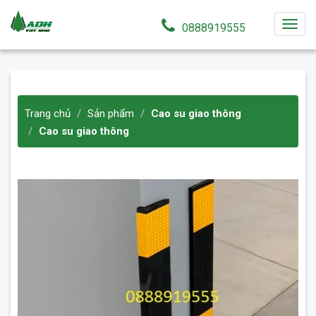
T
0888919555
o
g
g
l
Trang chủ
Sản phẩm
Cao su giao thông
e
Cao su giao thông
n
a
v
i
g
a
t
i
o
n