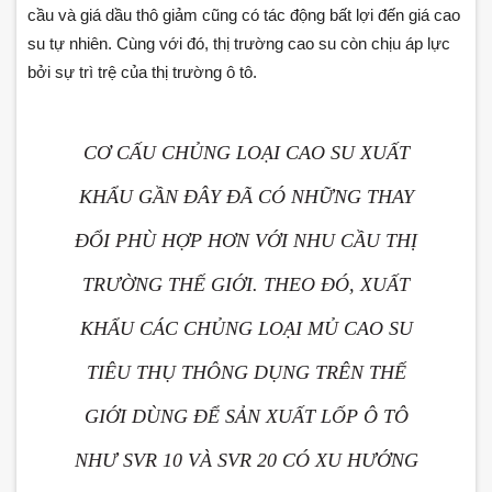
cầu và giá dầu thô giảm cũng có tác động bất lợi đến giá cao
su tự nhiên. Cùng với đó, thị trường cao su còn chịu áp lực
bởi sự trì trệ của thị trường ô tô.
CƠ CẤU CHỦNG LOẠI CAO SU XUẤT
KHẨU GẦN ĐÂY ĐÃ CÓ NHỮNG THAY
ĐỔI PHÙ HỢP HƠN VỚI NHU CẦU THỊ
TRƯỜNG THẾ GIỚI. THEO ĐÓ, XUẤT
KHẨU CÁC CHỦNG LOẠI MỦ CAO SU
TIÊU THỤ THÔNG DỤNG TRÊN THẾ
GIỚI DÙNG ĐỂ SẢN XUẤT LỐP Ô TÔ
NHƯ SVR 10 VÀ SVR 20 CÓ XU HƯỚNG