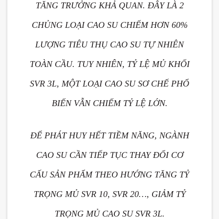
TĂNG TRƯỞNG KHẢ QUAN. ĐÂY LÀ 2
CHỦNG LOẠI CAO SU CHIẾM HƠN 60%
LƯỢNG TIÊU THỤ CAO SU TỰ NHIÊN
TOÀN CẦU. TUY NHIÊN, TỶ LỆ MỦ KHỐI
SVR 3L, MỘT LOẠI CAO SU SƠ CHẾ PHỔ
BIẾN VẪN CHIẾM TỶ LỆ LỚN.
ĐỂ PHÁT HUY HẾT TIỀM NĂNG, NGÀNH
CAO SU CẦN TIẾP TỤC THAY ĐỔI CƠ
CẤU SẢN PHẨM THEO HƯỚNG TĂNG TỶ
TRỌNG MỦ SVR 10, SVR 20…, GIẢM TỶ
TRỌNG MỦ CAO SU SVR 3L.