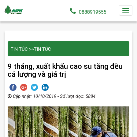
T
0888919555
o
g
g
l
TIN TỨC
>>
TIN TỨC
e
n
9 tháng, xuất khẩu cao su tăng đều
a
cả lượng và giá trị
v
i
g
a
Cập nhật: 10/10/2019 - Số lượt đọc: 5884
t
i
o
n